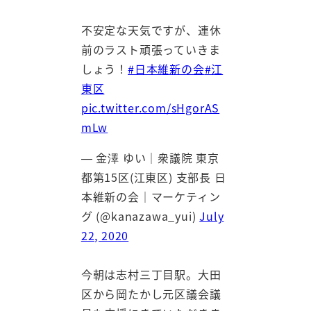
不安定な天気ですが、連休
前のラスト頑張っていきま
しょう！
#日本維新の会
#江
東区
pic.twitter.com/sHgorAS
mLw
— 金澤 ゆい｜衆議院 東京
都第15区(江東区) 支部長 日
本維新の会｜マーケティン
グ (@kanazawa_yui)
July
22, 2020
今朝は志村三丁目駅。大田
区から岡たかし元区議会議