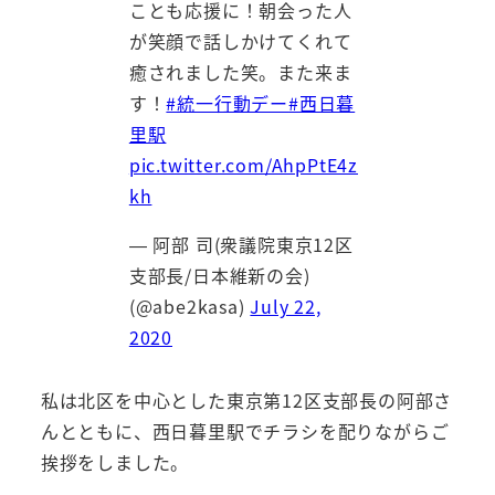
ことも応援に！朝会った人
が笑顔で話しかけてくれて
癒されました笑。また来ま
す！
#統一行動デー
#西日暮
里駅
pic.twitter.com/AhpPtE4z
kh
— 阿部 司(衆議院東京12区
支部長/日本維新の会)
(@abe2kasa)
July 22,
2020
私は北区を中心とした東京第12区支部長の阿部さ
んとともに、西日暮里駅でチラシを配りながらご
挨拶をしました。