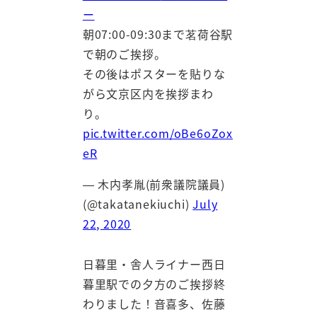
ー
朝07:00-09:30まで茗荷谷駅
で朝のご挨拶。
その後はポスターを貼りな
がら文京区内を挨拶まわ
り。
pic.twitter.com/oBe6oZox
eR
— 木内孝胤(前衆議院議員)
(@takatanekiuchi)
July
22, 2020
日暮里・舎人ライナー西日
暮里駅での夕方のご挨拶終
わりました！音喜多、佐藤